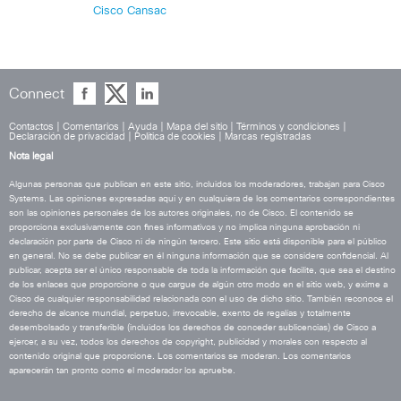
Cisco Cansac
Connect
Contactos
|
Comentarios
|
Ayuda
|
Mapa del sitio
|
Términos y condiciones
|
Declaración de privacidad
|
Política de cookies
|
Marcas registradas
Nota legal
Algunas personas que publican en este sitio, incluidos los moderadores, trabajan para Cisco
Systems. Las opiniones expresadas aquí y en cualquiera de los comentarios correspondientes
son las opiniones personales de los autores originales, no de Cisco. El contenido se
proporciona exclusivamente con fines informativos y no implica ninguna aprobación ni
declaración por parte de Cisco ni de ningún tercero. Este sitio está disponible para el público
en general. No se debe publicar en él ninguna información que se considere confidencial. Al
publicar, acepta ser el único responsable de toda la información que facilite, que sea el destino
de los enlaces que proporcione o que cargue de algún otro modo en el sitio web, y exime a
Cisco de cualquier responsabilidad relacionada con el uso de dicho sitio. También reconoce el
derecho de alcance mundial, perpetuo, irrevocable, exento de regalías y totalmente
desembolsado y transferible (incluidos los derechos de conceder sublicencias) de Cisco a
ejercer, a su vez, todos los derechos de copyright, publicidad y morales con respecto al
contenido original que proporcione. Los comentarios se moderan. Los comentarios
aparecerán tan pronto como el moderador los apruebe.