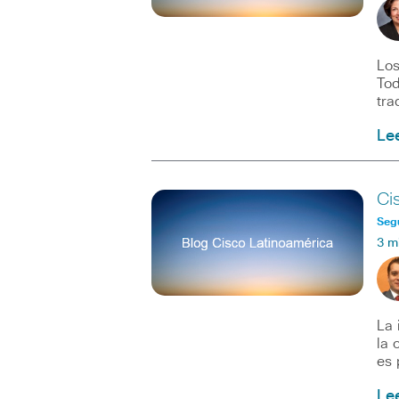
Los
Tod
tra
Le
Ci
Seg
3 m
La 
la 
es 
Le