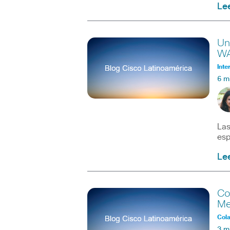
Le
Un
W
Inte
6 m
Las
esp
Le
Co
Me
Col
3 m