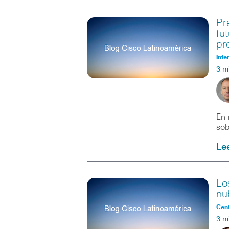
Pr
fu
pr
Inte
3 m
En 
sob
Le
Lo
nu
Cent
3 m