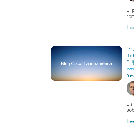
El 
rit
Le
Pr
In
su
Inte
3 m
En 
sob
Le