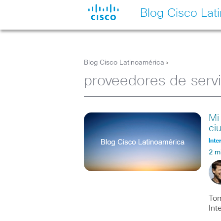
Blog Cisco Lat
Blog Cisco Latinoamérica
>
proveedores de servi
Mi
ci
Inte
2 m
Tom
Int