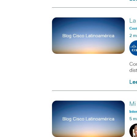
La
Cent
2 m
Con
dis
Le
Mi
Inte
5 m