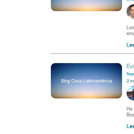
Las
emp
Le
Ev
Seg
2 m
Ha 
Bos
Le