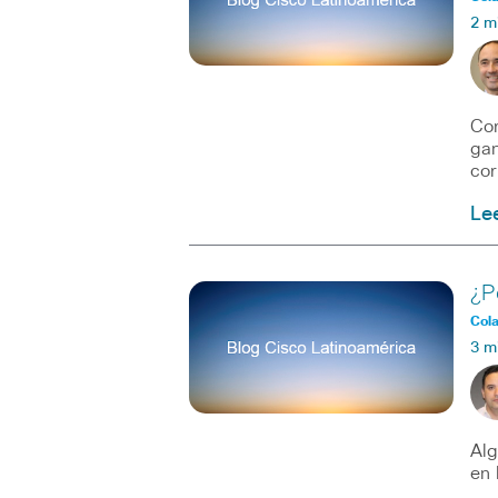
2 m
Cor
gan
cor
Le
¿P
Col
3 m
Alg
en 