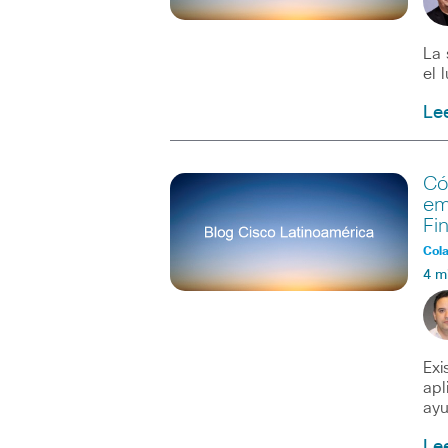
La 
el 
Le
Có
em
Fi
Col
4 m
Exi
apl
ayu
Le