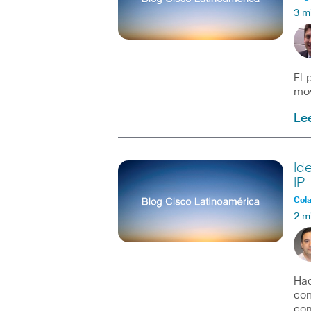
3 m
El 
mov
Le
Id
IP
Col
2 m
Hac
con
com