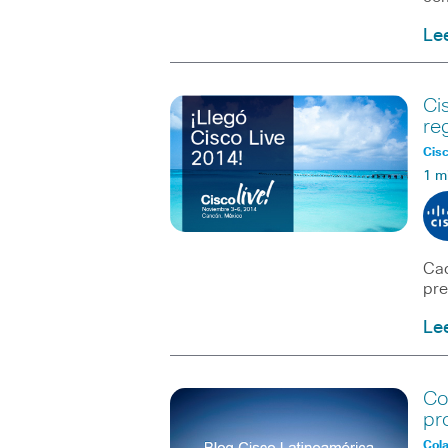
Le
Ci
re
Cisc
1 m
Cad
pre
Le
Co
pr
Col