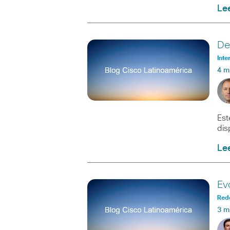
Le
De
Inte
4 m
Est
dis
Le
Ev
Red
3 m