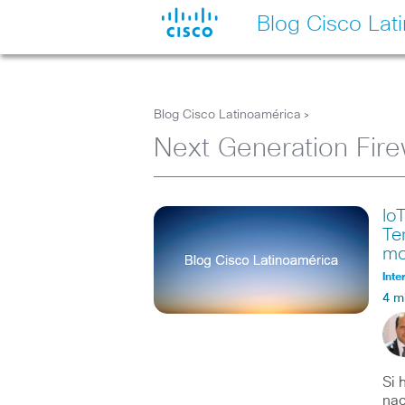
Blog Cisco Lat
Blog Cisco Latinoamérica
>
Next Generation Fire
Io
Te
mo
Inte
4 m
Si 
nac