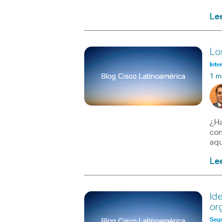
Le
Lo
Inte
1 m
¿Ha
con
aqu
Le
Id
or
Seg