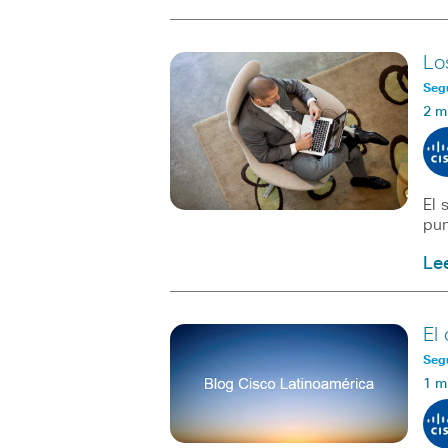
Lo
Seg
2 m
El 
pun
Le
El
Seg
1 m