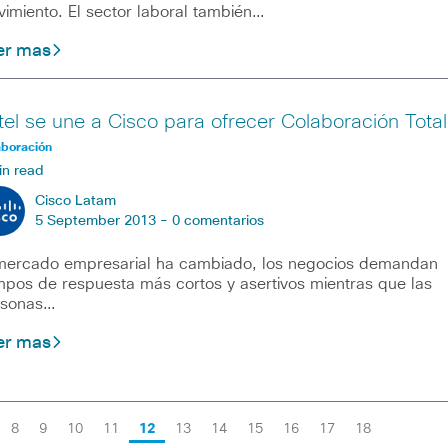
imiento. El sector laboral también…
er mas
tel se une a Cisco para ofrecer Colaboración Total
aboración
in read
Cisco Latam
5 September 2013 -
0 comentarios
mercado empresarial ha cambiado, los negocios demandan
mpos de respuesta más cortos y asertivos mientras que las
rsonas…
er mas
8
9
10
11
12
13
14
15
16
17
18