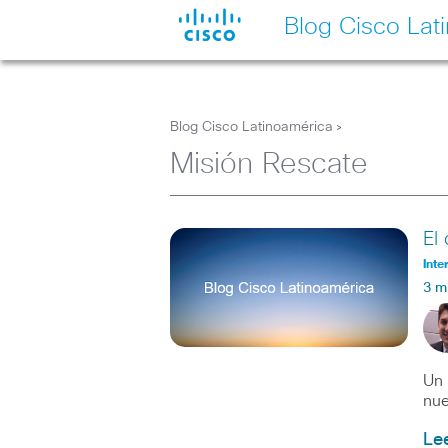
Blog Cisco Lat
Blog Cisco Latinoamérica
>
Misión Rescate
El
Inte
3 m
Un 
nue
Le