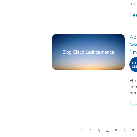
mov
Le
Ax
Col
1 m
El 
tie
pe
Le
1
2
3
4
5
6
7