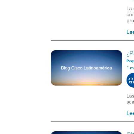
La 
emp
pro
Le
¿P
Peq
1 m
Las
sea
Le