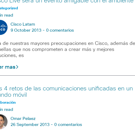
sco Live será un evento amigable con el ambiente
ategorized
in read
Cisco Latam
9 October 2013 -
0 comentarios
 de nuestras mayores preocupaciones en Cisco, además d
ellas que nos comprometen a crear más y mejores
uciones, es
er mas
s 4 retos de las comunicaciones unificadas en un
ndo móvil
aboración
in read
Omar Pelaez
26 September 2013 -
0 comentarios