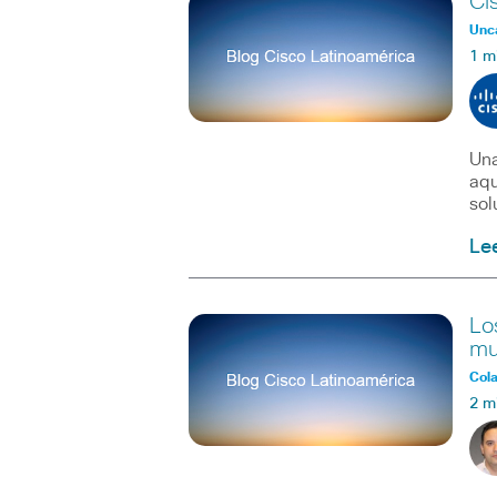
Ci
Unc
1 m
Una
aqu
sol
Le
Lo
mu
Col
2 m