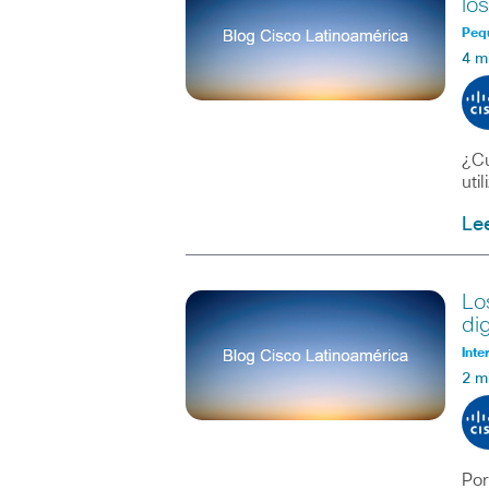
lo
Peq
4 m
¿Cu
uti
Le
Lo
dig
Inte
2 m
Por