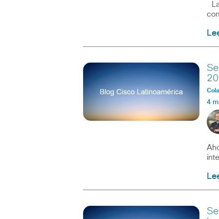
La 
com
Le
Se
20
Col
4 m
Aho
int
Le
Se