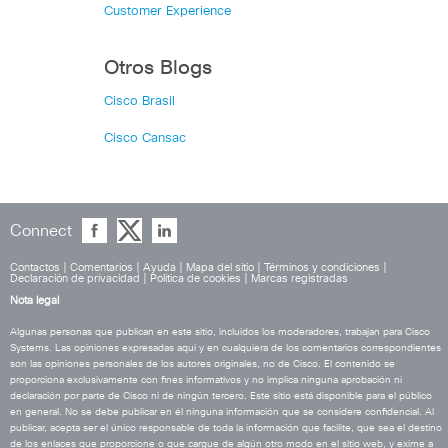
Customer Experience
Otros Blogs
Cisco Brasil
Cisco Cansac
Connect
Contactos
|
Comentarios
|
Ayuda
|
Mapa del sitio
|
Términos y condiciones
|
Declaración de privacidad
|
Política de cookies
|
Marcas registradas
Nota legal
Algunas personas que publican en este sitio, incluidos los moderadores, trabajan para Cisco
Systems. Las opiniones expresadas aquí y en cualquiera de los comentarios correspondientes
son las opiniones personales de los autores originales, no de Cisco. El contenido se
proporciona exclusivamente con fines informativos y no implica ninguna aprobación ni
declaración por parte de Cisco ni de ningún tercero. Este sitio está disponible para el público
en general. No se debe publicar en él ninguna información que se considere confidencial. Al
publicar, acepta ser el único responsable de toda la información que facilite, que sea el destino
de los enlaces que proporcione o que cargue de algún otro modo en el sitio web, y exime a