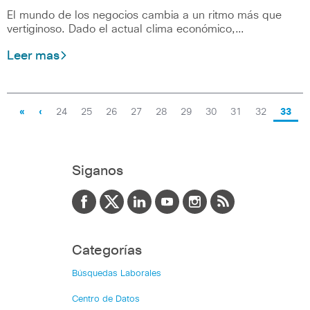
El mundo de los negocios cambia a un ritmo más que
vertiginoso. Dado el actual clima económico,…
Leer mas
«
‹
24
25
26
27
28
29
30
31
32
33
Siganos
Categorías
Búsquedas Laborales
Centro de Datos