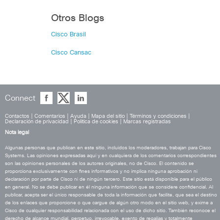
Otros Blogs
Cisco Brasil
Cisco Cansac
Connect
Contactos
|
Comentarios
|
Ayuda
|
Mapa del sitio
|
Términos y condiciones
|
Declaración de privacidad
|
Política de cookies
|
Marcas registradas
Nota legal
Algunas personas que publican en este sitio, incluidos los moderadores, trabajan para Cisco
Systems. Las opiniones expresadas aquí y en cualquiera de los comentarios correspondientes
son las opiniones personales de los autores originales, no de Cisco. El contenido se
proporciona exclusivamente con fines informativos y no implica ninguna aprobación ni
declaración por parte de Cisco ni de ningún tercero. Este sitio está disponible para el público
en general. No se debe publicar en él ninguna información que se considere confidencial. Al
publicar, acepta ser el único responsable de toda la información que facilite, que sea el destino
de los enlaces que proporcione o que cargue de algún otro modo en el sitio web, y exime a
Cisco de cualquier responsabilidad relacionada con el uso de dicho sitio. También reconoce el
derecho de alcance mundial, perpetuo, irrevocable, exento de regalías y totalmente