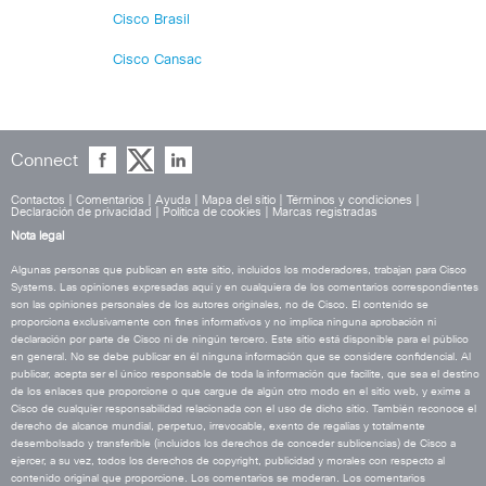
Cisco Brasil
Cisco Cansac
Connect
Contactos
|
Comentarios
|
Ayuda
|
Mapa del sitio
|
Términos y condiciones
|
Declaración de privacidad
|
Política de cookies
|
Marcas registradas
Nota legal
Algunas personas que publican en este sitio, incluidos los moderadores, trabajan para Cisco
Systems. Las opiniones expresadas aquí y en cualquiera de los comentarios correspondientes
son las opiniones personales de los autores originales, no de Cisco. El contenido se
proporciona exclusivamente con fines informativos y no implica ninguna aprobación ni
declaración por parte de Cisco ni de ningún tercero. Este sitio está disponible para el público
en general. No se debe publicar en él ninguna información que se considere confidencial. Al
publicar, acepta ser el único responsable de toda la información que facilite, que sea el destino
de los enlaces que proporcione o que cargue de algún otro modo en el sitio web, y exime a
Cisco de cualquier responsabilidad relacionada con el uso de dicho sitio. También reconoce el
derecho de alcance mundial, perpetuo, irrevocable, exento de regalías y totalmente
desembolsado y transferible (incluidos los derechos de conceder sublicencias) de Cisco a
ejercer, a su vez, todos los derechos de copyright, publicidad y morales con respecto al
contenido original que proporcione. Los comentarios se moderan. Los comentarios