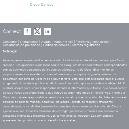
Cisco Cansac
Connect
Contactos
|
Comentarios
|
Ayuda
|
Mapa del sitio
|
Términos y condiciones
|
Declaración de privacidad
|
Política de cookies
|
Marcas registradas
Nota legal
Algunas personas que publican en este sitio, incluidos los moderadores, trabajan para Cisco
Systems. Las opiniones expresadas aquí y en cualquiera de los comentarios correspondientes
son las opiniones personales de los autores originales, no de Cisco. El contenido se
proporciona exclusivamente con fines informativos y no implica ninguna aprobación ni
declaración por parte de Cisco ni de ningún tercero. Este sitio está disponible para el público
en general. No se debe publicar en él ninguna información que se considere confidencial. Al
publicar, acepta ser el único responsable de toda la información que facilite, que sea el destino
de los enlaces que proporcione o que cargue de algún otro modo en el sitio web, y exime a
Cisco de cualquier responsabilidad relacionada con el uso de dicho sitio. También reconoce el
derecho de alcance mundial, perpetuo, irrevocable, exento de regalías y totalmente
desembolsado y transferible (incluidos los derechos de conceder sublicencias) de Cisco a
ejercer, a su vez, todos los derechos de copyright, publicidad y morales con respecto al
contenido original que proporcione. Los comentarios se moderan. Los comentarios
aparecerán tan pronto como el moderador los apruebe.