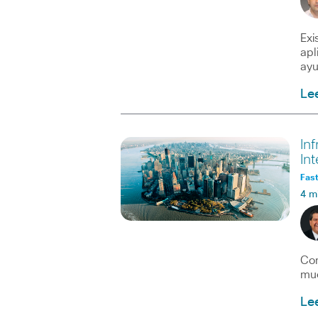
Exi
apl
ayu
Le
In
In
Fast
4 m
Com
mue
Le