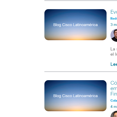
Ev
Red
3 m
La 
el 
Le
Có
em
Fi
Col
4 m