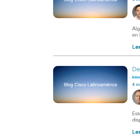
Alg
en 
Le
De
Inte
4 m
Est
dis
Le