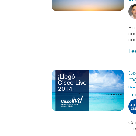
Hac
con
com
Le
Ci
re
Cisc
1 m
Cad
pre