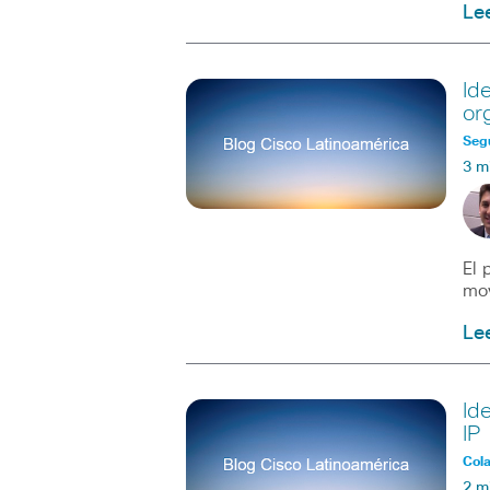
Le
Id
or
Seg
3 m
El 
mov
Le
Id
IP
Col
2 m