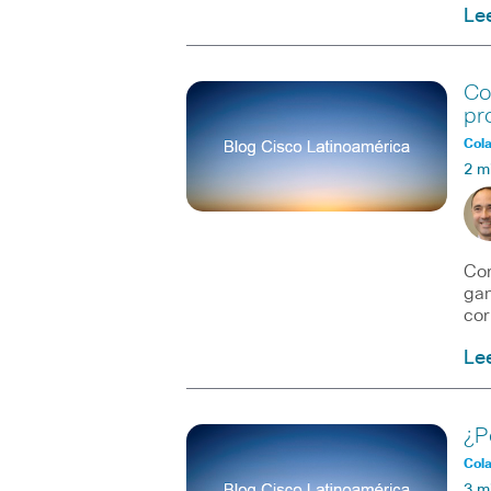
Le
Co
pr
Col
2 m
Cor
gan
cor
Le
¿P
Col
3 m