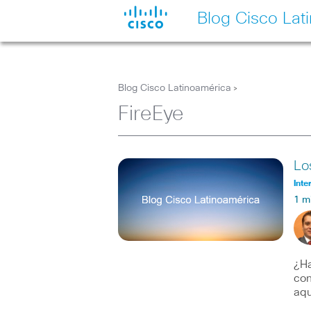
Blog Cisco Lat
Blog Cisco Latinoamérica
>
FireEye
Lo
Inte
1 m
¿Ha
con
aqu