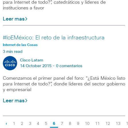
para Internet de todo?”, catedráticos y líderes de
instituciones a favor
Leer mas
#IoEMéxico: El reto de la infraestructura
Internet de las Cosas
3 min read
Cisco Latam
14 October 2015 -
0 comentarios
Comenzamos el primer panel del foro: “¿Está México listo
para Internet de todo?”, donde líderes del sector gobierno
y empresarial
Leer mas
‹
1
2
3
4
5
6
7
8
9
10
11
12
13