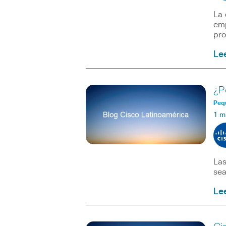
La 
emp
pro
Le
¿P
Peq
1 m
Las
sea
Le