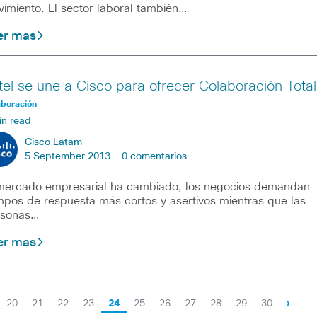
imiento. El sector laboral también…
er mas
tel se une a Cisco para ofrecer Colaboración Total
aboración
in read
Cisco Latam
5 September 2013 -
0 comentarios
mercado empresarial ha cambiado, los negocios demandan
mpos de respuesta más cortos y asertivos mientras que las
rsonas…
er mas
20
21
22
23
24
25
26
27
28
29
30
›