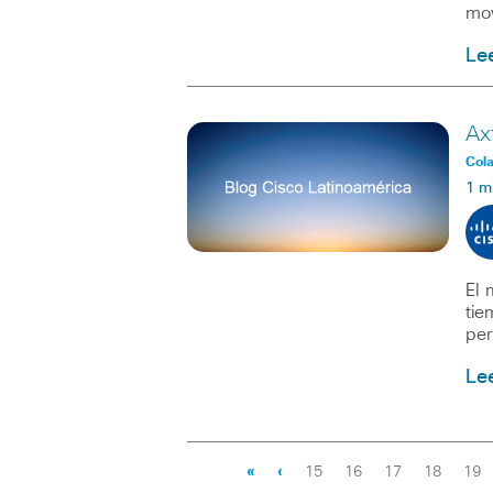
mov
Le
Ax
Col
1 m
El 
tie
pe
Le
«
‹
15
16
17
18
19