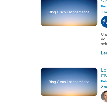
Ci
Unc
1 m
Una
aqu
sol
Le
Lo
mu
Col
2 m