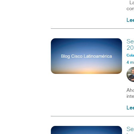
La 
com
Le
Se
20
Col
4 m
Aho
int
Le
Se