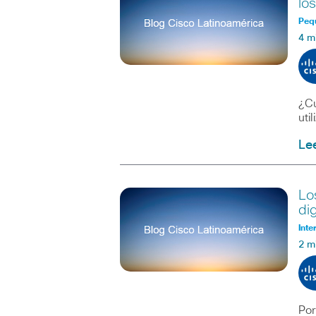
lo
Peq
4 m
¿Cu
uti
Le
Lo
dig
Inte
2 m
Por