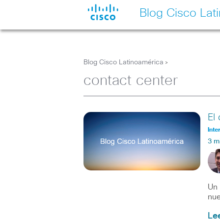
Blog Cisco Lat
Blog Cisco Latinoamérica
>
contact center
El
Inte
3 m
Un 
nue
Le