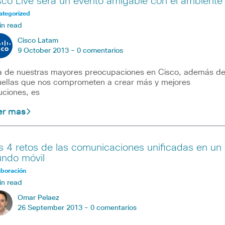
sco Live será un evento amigable con el ambiente
ategorized
in read
Cisco Latam
9 October 2013 -
0 comentarios
 de nuestras mayores preocupaciones en Cisco, además d
ellas que nos comprometen a crear más y mejores
uciones, es
er mas
s 4 retos de las comunicaciones unificadas en un
ndo móvil
aboración
in read
Omar Pelaez
26 September 2013 -
0 comentarios