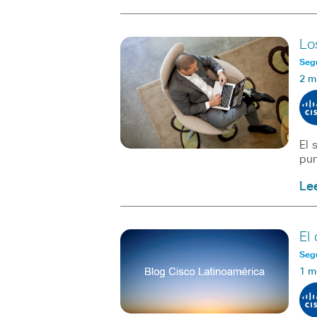
Lo
Seg
2 m
El 
pun
Le
El
Seg
1 m