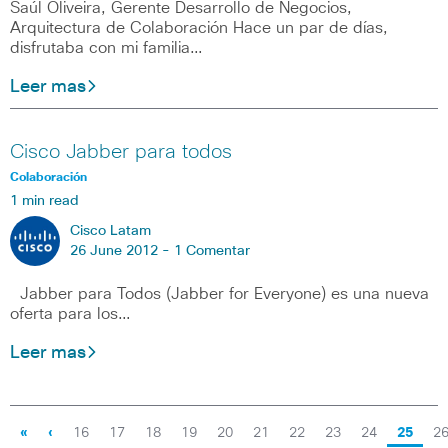
Saúl Oliveira, Gerente Desarrollo de Negocios,
Arquitectura de Colaboración Hace un par de días,
disfrutaba con mi familia…
Leer mas
Cisco Jabber para todos
Colaboración
1 min read
Cisco Latam
26 June 2012 -
1 Comentar
Jabber para Todos (Jabber for Everyone) es una nueva
oferta para los…
Leer mas
«
‹
16
17
18
19
20
21
22
23
24
25
2