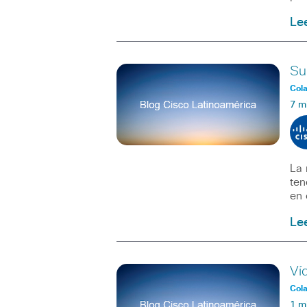
Le
Su
Col
7 m
La 
ten
en 
Le
Ví
Col
1 m