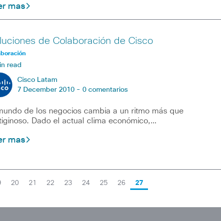
er mas
luciones de Colaboración de Cisco
aboración
in read
Cisco Latam
7 December 2010 -
0 comentarios
mundo de los negocios cambia a un ritmo más que
tiginoso. Dado el actual clima económico,…
er mas
9
20
21
22
23
24
25
26
27