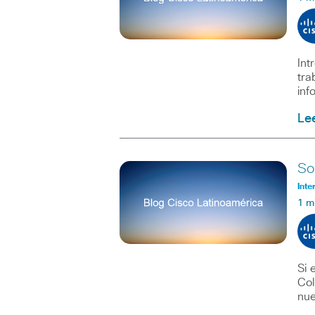
Int
tra
inf
Le
So
Inte
1 m
Si 
Col
nue