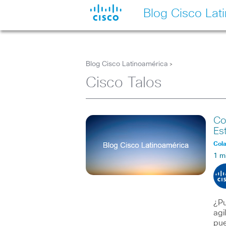
Blog Cisco Lat
Blog Cisco Latinoamérica
>
Cisco Talos
Co
Es
Col
1 m
¿Pu
agi
pu