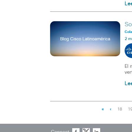
Le
So
Col
2 m
El 
ver
Le
«
‹
18
1