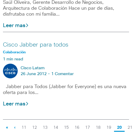
Saúl Oliveira, Gerente Desarrollo de Negocios,
Arquitectura de Colaboración Hace un par de días,
disfrutaba con mi familia…
Leer mas
Cisco Jabber para todos
Colaboración
1 min read
Cisco Latam
26 June 2012 -
1 Comentar
Jabber para Todos (Jabber for Everyone) es una nueva
oferta para los…
Leer mas
«
‹
11
12
13
14
15
16
17
18
19
20
2