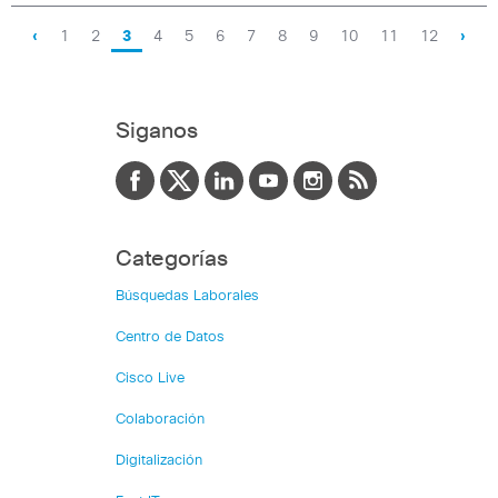
‹
1
2
3
4
5
6
7
8
9
10
11
12
›
Siganos
Categorías
Búsquedas Laborales
Centro de Datos
Cisco Live
Colaboración
Digitalización