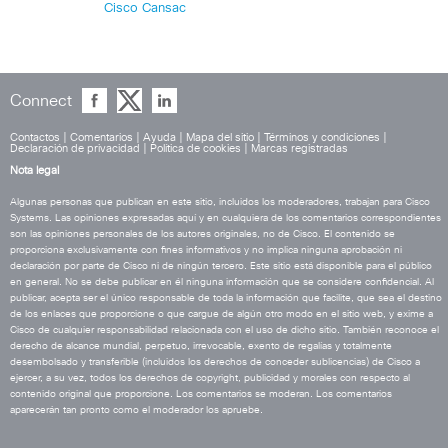
Cisco Cansac
Connect
Contactos
|
Comentarios
|
Ayuda
|
Mapa del sitio
|
Términos y condiciones
|
Declaración de privacidad
|
Política de cookies
|
Marcas registradas
Nota legal
Algunas personas que publican en este sitio, incluidos los moderadores, trabajan para Cisco
Systems. Las opiniones expresadas aquí y en cualquiera de los comentarios correspondientes
son las opiniones personales de los autores originales, no de Cisco. El contenido se
proporciona exclusivamente con fines informativos y no implica ninguna aprobación ni
declaración por parte de Cisco ni de ningún tercero. Este sitio está disponible para el público
en general. No se debe publicar en él ninguna información que se considere confidencial. Al
publicar, acepta ser el único responsable de toda la información que facilite, que sea el destino
de los enlaces que proporcione o que cargue de algún otro modo en el sitio web, y exime a
Cisco de cualquier responsabilidad relacionada con el uso de dicho sitio. También reconoce el
derecho de alcance mundial, perpetuo, irrevocable, exento de regalías y totalmente
desembolsado y transferible (incluidos los derechos de conceder sublicencias) de Cisco a
ejercer, a su vez, todos los derechos de copyright, publicidad y morales con respecto al
contenido original que proporcione. Los comentarios se moderan. Los comentarios
aparecerán tan pronto como el moderador los apruebe.