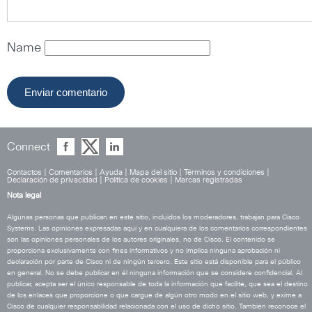
Name
Connect
Contactos
|
Comentarios
|
Ayuda
|
Mapa del sitio
|
Términos y condiciones
|
Declaración de privacidad
|
Política de cookies
|
Marcas registradas
Nota legal
Algunas personas que publican en este sitio, incluidos los moderadores, trabajan para Cisco
Systems. Las opiniones expresadas aquí y en cualquiera de los comentarios correspondientes
son las opiniones personales de los autores originales, no de Cisco. El contenido se
proporciona exclusivamente con fines informativos y no implica ninguna aprobación ni
declaración por parte de Cisco ni de ningún tercero. Este sitio está disponible para el público
en general. No se debe publicar en él ninguna información que se considere confidencial. Al
publicar, acepta ser el único responsable de toda la información que facilite, que sea el destino
de los enlaces que proporcione o que cargue de algún otro modo en el sitio web, y exime a
Cisco de cualquier responsabilidad relacionada con el uso de dicho sitio. También reconoce el