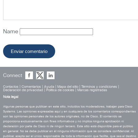
Name
Connect
Contactos
|
Comentarios
|
Ayuda
|
Mapa del sitio
|
Términos y condiciones
|
Declaración de privacidad
|
Política de cookies
|
Marcas registradas
Nota legal
Algunas personas que publican en este sitio, incluidos los moderadores, trabajan para Cisco
Systems. Las opiniones expresadas aquí y en cualquiera de los comentarios correspondientes
son las opiniones personales de los autores originales, no de Cisco. El contenido se
proporciona exclusivamente con fines informativos y no implica ninguna aprobación ni
declaración por parte de Cisco ni de ningún tercero. Este sitio está disponible para el público
en general. No se debe publicar en él ninguna información que se considere confidencial. Al
publicar, acepta ser el único responsable de toda la información que facilite, que sea el destino