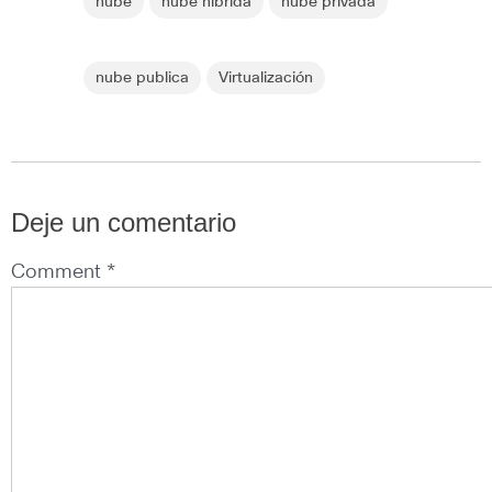
nube
nube hibrida
nube privada
nube publica
Virtualización
Deje un comentario
Comment *