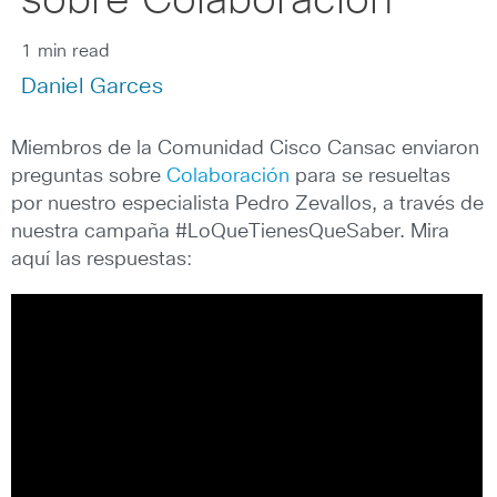
sobre Colaboración
1 min read
Daniel Garces
Miembros de la Comunidad Cisco Cansac enviaron
preguntas sobre
Colaboración
para se resueltas
por nuestro especialista Pedro Zevallos, a través de
nuestra campaña #LoQueTienesQueSaber. Mira
aquí las respuestas: