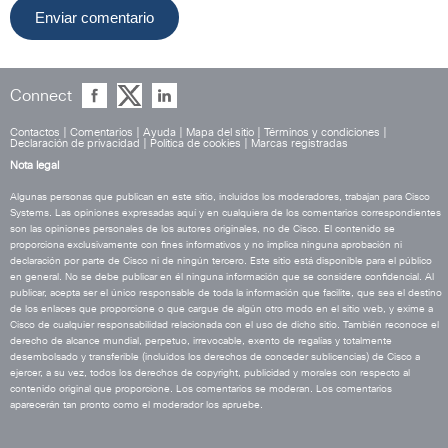
Connect
Contactos
|
Comentarios
|
Ayuda
|
Mapa del sitio
|
Términos y condiciones
|
Declaración de privacidad
|
Política de cookies
|
Marcas registradas
Nota legal
Algunas personas que publican en este sitio, incluidos los moderadores, trabajan para Cisco
Systems. Las opiniones expresadas aquí y en cualquiera de los comentarios correspondientes
son las opiniones personales de los autores originales, no de Cisco. El contenido se
proporciona exclusivamente con fines informativos y no implica ninguna aprobación ni
declaración por parte de Cisco ni de ningún tercero. Este sitio está disponible para el público
en general. No se debe publicar en él ninguna información que se considere confidencial. Al
publicar, acepta ser el único responsable de toda la información que facilite, que sea el destino
de los enlaces que proporcione o que cargue de algún otro modo en el sitio web, y exime a
Cisco de cualquier responsabilidad relacionada con el uso de dicho sitio. También reconoce el
derecho de alcance mundial, perpetuo, irrevocable, exento de regalías y totalmente
desembolsado y transferible (incluidos los derechos de conceder sublicencias) de Cisco a
ejercer, a su vez, todos los derechos de copyright, publicidad y morales con respecto al
contenido original que proporcione. Los comentarios se moderan. Los comentarios
aparecerán tan pronto como el moderador los apruebe.