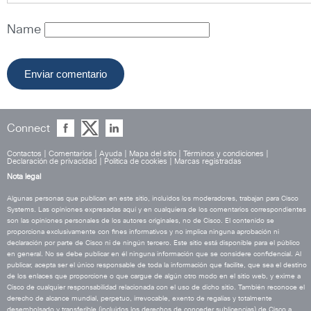
Name
Connect
Contactos
|
Comentarios
|
Ayuda
|
Mapa del sitio
|
Términos y condiciones
|
Declaración de privacidad
|
Política de cookies
|
Marcas registradas
Nota legal
Algunas personas que publican en este sitio, incluidos los moderadores, trabajan para Cisco
Systems. Las opiniones expresadas aquí y en cualquiera de los comentarios correspondientes
son las opiniones personales de los autores originales, no de Cisco. El contenido se
proporciona exclusivamente con fines informativos y no implica ninguna aprobación ni
declaración por parte de Cisco ni de ningún tercero. Este sitio está disponible para el público
en general. No se debe publicar en él ninguna información que se considere confidencial. Al
publicar, acepta ser el único responsable de toda la información que facilite, que sea el destino
de los enlaces que proporcione o que cargue de algún otro modo en el sitio web, y exime a
Cisco de cualquier responsabilidad relacionada con el uso de dicho sitio. También reconoce el
derecho de alcance mundial, perpetuo, irrevocable, exento de regalías y totalmente
desembolsado y transferible (incluidos los derechos de conceder sublicencias) de Cisco a