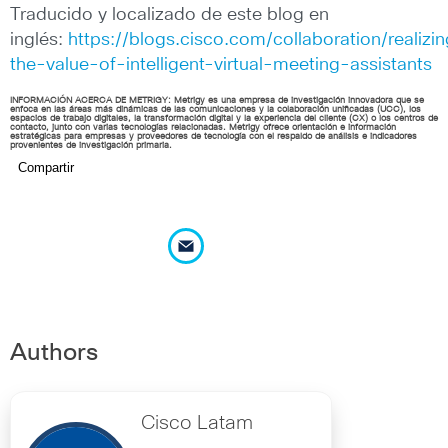
Traducido y localizado de este blog en
inglés:
https://blogs.cisco.com/collaboration/realizi
the-value-of-intelligent-virtual-meeting-assistants
INFORMACIÓN ACERCA DE METRIGY: Metrigy es una empresa de investigación innovadora que se
enfoca en las áreas más dinámicas de las comunicaciones y la colaboración unificadas (UCC), los
espacios de trabajo digitales, la transformación digital y la experiencia del cliente (CX) o los centros de
contacto, junto con varias tecnologías relacionadas. Metrigy ofrece orientación e información
estratégicas para empresas y proveedores de tecnología con el respaldo de análisis e indicadores
provenientes de investigación primaria.
Compartir
Authors
Cisco Latam