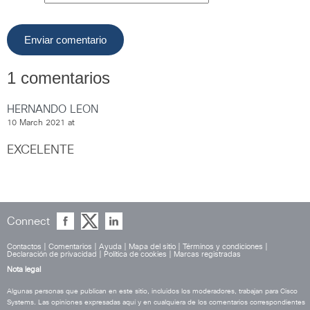
1 comentarios
HERNANDO LEON
10 March 2021 at
EXCELENTE
Connect
Contactos
|
Comentarios
|
Ayuda
|
Mapa del sitio
|
Términos y condiciones
|
Declaración de privacidad
|
Política de cookies
|
Marcas registradas
Nota legal
Algunas personas que publican en este sitio, incluidos los moderadores, trabajan para Cisco
Systems. Las opiniones expresadas aquí y en cualquiera de los comentarios correspondientes