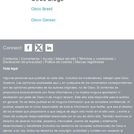
Cisco Brasil
Cisco Cansac
Connect
Contactos
|
Comentarios
|
Ayuda
|
Mapa del sitio
|
Términos y condiciones
|
Declaración de privacidad
|
Política de cookies
|
Marcas registradas
Nota legal
Algunas personas que publican en este sitio, incluidos los moderadores, trabajan para Cisco
Systems. Las opiniones expresadas aquí y en cualquiera de los comentarios correspondientes
son las opiniones personales de los autores originales, no de Cisco. El contenido se
proporciona exclusivamente con fines informativos y no implica ninguna aprobación ni
declaración por parte de Cisco ni de ningún tercero. Este sitio está disponible para el público
en general. No se debe publicar en él ninguna información que se considere confidencial. Al
publicar, acepta ser el único responsable de toda la información que facilite, que sea el destino
de los enlaces que proporcione o que cargue de algún otro modo en el sitio web, y exime a
Cisco de cualquier responsabilidad relacionada con el uso de dicho sitio. También reconoce el
derecho de alcance mundial, perpetuo, irrevocable, exento de regalías y totalmente
desembolsado y transferible (incluidos los derechos de conceder sublicencias) de Cisco a
ejercer, a su vez, todos los derechos de copyright, publicidad y morales con respecto al