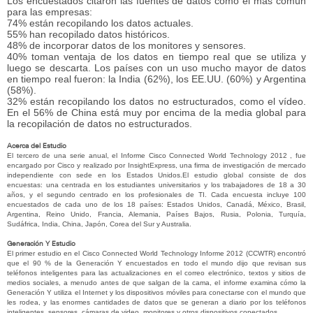
Los encuestados citaron las fuentes de datos como el más común
para las empresas:
74% están recopilando los datos actuales.
55% han recopilado datos históricos.
48% de incorporar datos de los monitores y sensores.
40% toman ventaja de los datos en tiempo real que se utiliza y
luego se descarta. Los países con un uso mucho mayor de datos
en tiempo real fueron: la India (62%), los EE.UU. (60%) y Argentina
(58%).
32% están recopilando los datos no estructurados, como el vídeo.
En el 56% de China está muy por encima de la media global para
la recopilación de datos no estructurados.
Acerca del Estudio
El tercero de una serie anual, el Informe Cisco Connected World Technology 2012 , fue
encargado por Cisco y realizado por InsightExpress, una firma de investigación de mercado
independiente con sede en los Estados Unidos.El estudio global consiste de dos
encuestas: una centrada en los estudiantes universitarios y los trabajadores de 18 a 30
años, y el segundo centrado en los profesionales de TI. Cada encuesta incluye 100
encuestados de cada uno de los 18 países: Estados Unidos, Canadá, México, Brasil,
Argentina, Reino Unido, Francia, Alemania, Países Bajos, Rusia, Polonia, Turquía,
Sudáfrica, India, China, Japón, Corea del Sur y Australia.
Generación Y Estudio
El primer estudio en el Cisco Connected World Technology Informe 2012 (CCWTR) encontró
que el 90 % de la Generación Y encuestados en todo el mundo dijo que revisan sus
teléfonos inteligentes para las actualizaciones en el correo electrónico, textos y sitios de
medios sociales, a menudo antes de que salgan de la cama, el informe examina cómo la
Generación Y utiliza el Internet y los dispositivos móviles para conectarse con el mundo que
les rodea, y las enormes cantidades de datos que se generan a diario por los teléfonos
inteligentes, sensores, cámaras de video, monitores y otros dispositivos conectados.