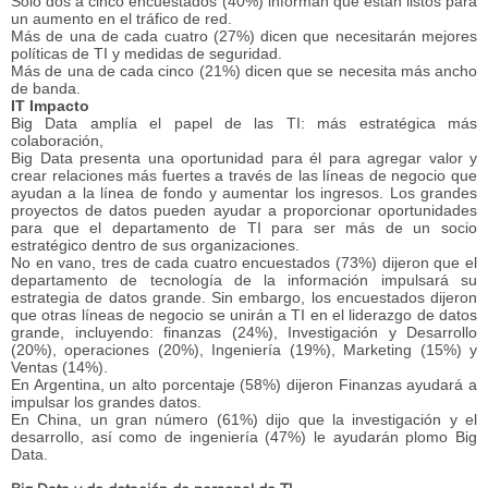
Sólo dos a cinco encuestados (40%) informan que están listos para
un aumento en el tráfico de red.
Más de una de cada cuatro (27%) dicen que necesitarán mejores
políticas de TI y medidas de seguridad.
Más de una de cada cinco (21%) dicen que se necesita más ancho
de banda.
IT Impacto
Big Data amplía el papel de las TI: más estratégica más
colaboración,
Big Data presenta una oportunidad para él para agregar valor y
crear relaciones más fuertes a través de las líneas de negocio que
ayudan a la línea de fondo y aumentar los ingresos. Los grandes
proyectos de datos pueden ayudar a proporcionar oportunidades
para que el departamento de TI para ser más de un socio
estratégico dentro de sus organizaciones.
No en vano, tres de cada cuatro encuestados (73%) dijeron que el
departamento de tecnología de la información impulsará su
estrategia de datos grande. Sin embargo, los encuestados dijeron
que otras líneas de negocio se unirán a TI en el liderazgo de datos
grande, incluyendo: finanzas (24%), Investigación y Desarrollo
(20%), operaciones (20%), Ingeniería (19%), Marketing (15%) y
Ventas (14%).
En Argentina, un alto porcentaje (58%) dijeron Finanzas ayudará a
impulsar los grandes datos.
En China, un gran número (61%) dijo que la investigación y el
desarrollo, así como de ingeniería (47%) le ayudarán plomo Big
Data.