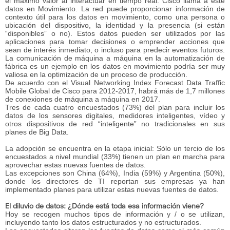
el máximo valor al interactuar en tiempo real: Cisco llama a este
datos en Movimiento. La red puede proporcionar información de
contexto útil para los datos en movimiento, como una persona o
ubicación del dispositivo, la identidad y la presencia (si están
“disponibles” o no). Estos datos pueden ser utilizados por las
aplicaciones para tomar decisiones o emprender acciones que
sean de interés inmediato, o incluso para predecir eventos futuros.
La comunicación de máquina a máquina en la automatización de
fábrica es un ejemplo en los datos en movimiento podría ser muy
valiosa en la optimización de un proceso de producción.
De acuerdo con el Visual Networking Index Forecast Data Traffic
Mobile Global de Cisco para 2012-2017, habrá más de 1,7 millones
de conexiones de máquina a máquina en 2017.
Tres de cada cuatro encuestados (73%) del plan para incluir los
datos de los sensores digitales, medidores inteligentes, vídeo y
otros dispositivos de red “inteligente” no tradicionales en sus
planes de Big Data.
La adopción se encuentra en la etapa inicial: Sólo un tercio de los
encuestados a nivel mundial (33%) tienen un plan en marcha para
aprovechar estas nuevas fuentes de datos.
Las excepciones son China (64%), India (59%) y Argentina (50%),
donde los directores de TI reportan sus empresas ya han
implementado planes para utilizar estas nuevas fuentes de datos.
El diluvio de datos: ¿Dónde está toda esa información viene?
Hoy se recogen muchos tipos de información y / o se utilizan,
incluyendo tanto los datos estructurados y no estructurados.