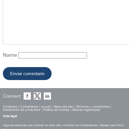
Name
Connect
Contactos
|
Comentarios
|
Ayuda
|
Mapa del sitio
|
Términos y condiciones
|
Declaración de privacidad
|
Política de cookies
|
Marcas registradas
Nota legal
Algunas personas que publican en este sitio, incluidos los moderadores, trabajan para Cisco