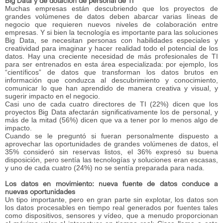
Big Data y de dotación de personal de TI
Muchas empresas están descubriendo que los proyectos de
grandes volúmenes de datos deben abarcar varias líneas de
negocio que requieren nuevos niveles de colaboración entre
empresas. Y si bien la tecnología es importante para las soluciones
Big Data, se necesitan personas con habilidades especiales y
creatividad para imaginar y hacer realidad todo el potencial de los
datos. Hay una creciente necesidad de más profesionales de TI
para ser entrenados en esta área especializada: por ejemplo, los
“científicos” de datos que transforman los datos brutos en
información que conduzca al descubrimiento y conocimiento,
comunicar lo que han aprendido de manera creativa y visual, y
sugerir impacto en el negocio.
Casi uno de cada cuatro directores de TI (22%) dicen que los
proyectos Big Data afectarán significativamente los de personal, y
más de la mitad (56%) dicen que va a tener por lo menos algo de
impacto.
Cuando se le preguntó si fueran personalmente dispuesto a
aprovechar las oportunidades de grandes volúmenes de datos, el
35% consideró sin reservas listos, el 36% expresó su buena
disposición, pero sentía las tecnologías y soluciones eran escasas,
y uno de cada cuatro (24%) no se sentía preparada para nada.
Los datos en movimiento: nueva fuente de datos conduce a
nuevas oportunidades
Un tipo importante, pero en gran parte sin explotar, los datos son
los datos procesables en tiempo real generados por fuentes tales
como dispositivos, sensores y vídeo, que a menudo proporcionan