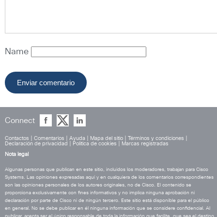
Name
Connect
Contactos
|
Comentarios
|
Ayuda
|
Mapa del sitio
|
Términos y condiciones
|
Declaración de privacidad
|
Política de cookies
|
Marcas registradas
Nota legal
Algunas personas que publican en este sitio, incluidos los moderadores, trabajan para Cisco
Systems. Las opiniones expresadas aquí y en cualquiera de los comentarios correspondientes
son las opiniones personales de los autores originales, no de Cisco. El contenido se
proporciona exclusivamente con fines informativos y no implica ninguna aprobación ni
declaración por parte de Cisco ni de ningún tercero. Este sitio está disponible para el público
en general. No se debe publicar en él ninguna información que se considere confidencial. Al
publicar, acepta ser el único responsable de toda la información que facilite, que sea el destino