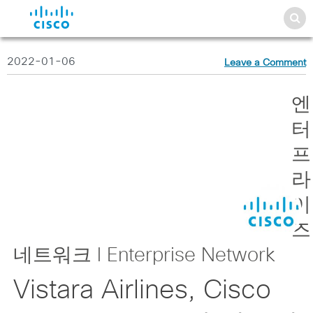
2022-01-06
Leave a Comment
엔
터
프
라
이
즈
네트워크 l Enterprise Network
Vistara Airlines, Cisco