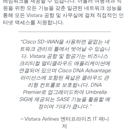
레임워크를 제공할 수 있습니다. 아울러 여행객과 직
원을 위한 모든 기능을 갖춘 일관된 네트워크 성능을
통해 모든 Vistara 공항 및 사무실에 걸쳐 직접적인 인
터넷 액세스를 지원합니다.
“
Cisco SD-WAN
을
사용하면
끝없는
네
트워크
관리의
틀에서
벗어날
수
있습니
다
. Vistara
공항
및
항공기는
비즈니스
크리티컬
멀티클라우드
애플리케이션에
연결되어
있으며
Cisco DNA Advantage
라이선스에
포함된
폭넓은
클라우드
관
리형
컨트롤로
보호됩니다
. DNA
Premier
로
업그레이드하여
Umbrella
SIG
에
제공되는
SASE
기능을
활용할
예
정이며
기대가
큽니다
.
”
—
Vistara Airlines 엔터프라이즈 IT 매니
저