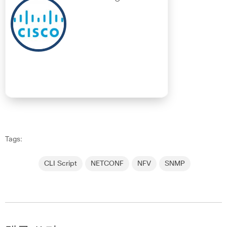
Tags:
CLI Script
NETCONF
NFV
SNMP