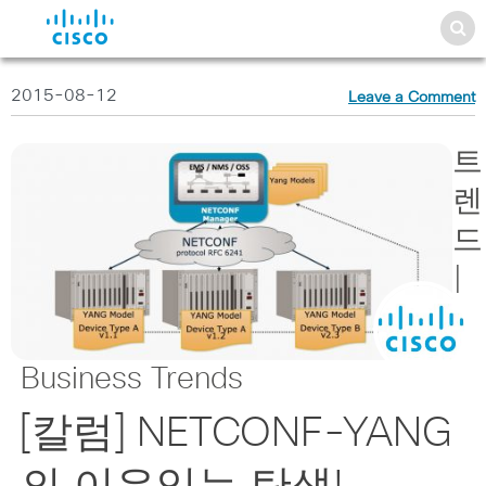
2015-08-12
Leave a Comment
트
렌
드
|
Business Trends
[칼럼] NETCONF-YANG