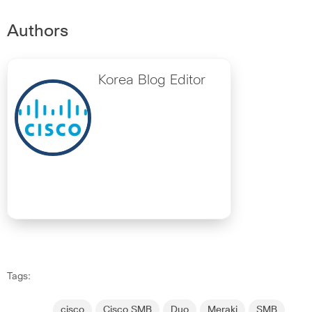
Authors
Korea Blog Editor
Tags:
cisco
Cisco SMB
Duo
Meraki
SMB