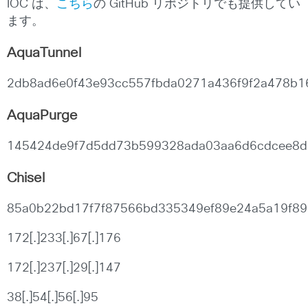
IOC は、
こちら
の GitHub リポジトリでも提供してい
ます。
AquaTunnel
2db8ad6e0f43e93cc557fbda0271a436f9f2a478b1
AquaPurge
145424de9f7d5dd73b599328ada03aa6d6cdcee8d
Chisel
85a0b22bd17f7f87566bd335349ef89e24a5a19f89
172[.]233[.]67[.]176
172[.]237[.]29[.]147
38[.]54[.]56[.]95