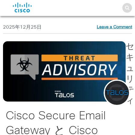
2025年12月25日
Leave a Comment
セ
キ
ュ
リ
テ
ィ
Cisco Secure Email
Gateway と Cisco