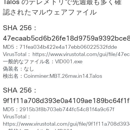
Talos のテレメトリで先週最も多く確
認されたマルウェアファイル
SHA 256
：
47ecaab5cd6b26fe18d9759a9392bce8
MD5：71fea034b422e4a17ebb06022532fdde
VirusTotal： https://www.virustotal.com/gui/fil
一般的なファイル名：VID001.exe
偽装名：なし
検出名：Coinminer:MBT.26mw.in14.Talos
SHA 256
：
9f1f11a708d393e0a4109ae189bc64f1f
MD5：2915b3f8b703eb744fc54c81f4a9c67f
VirusTotal：
https://www.virustotal.com/gui/file/9f1f11a708