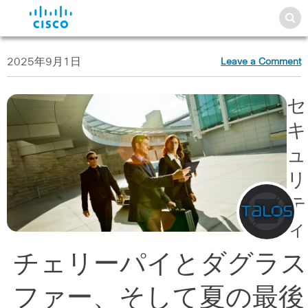
2025年9月1日
Leave a Comment
セ
キ
ュ
リ
テ
ィ
チェリーパイとダグラス
ファー、そして夏の最後