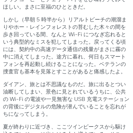
ほしい。まさに至福のひとときだ。
しかし（早朝 5 時半から）リアルトビーチの潮溜ま
りやホー・レインフォレストの苔むした木々の間を
歩き回っている間、なんと Wi-Fi につなぎ忘れると
いう典型的なミスを犯してしまった。戻ってくる頃
には、契約中の高速データ通信の残量がまさに霧の
中に消えてしまった。途方に暮れ、何日もスマート
フォンを再起動し続けることになった。ベテランの
捜査官も基本を見落とすことがあると痛感したよ。
ダイアン、旅とは不思議なものだ。旅に出るとつい
油断してしまい、景色に見とれているうちに、公共
の Wi-Fi の電波や一見無害な USB 充電ステーション
の背後にデジタルの危険が潜んでいることを忘れが
ちになってしまう。
夏が終わりに近づき、ここツインピークスから駆け