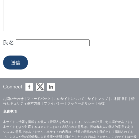
氏名
Connect
お問い合わせ
|
フィードバック
|
このサイトについて
|
サイトマップ
|
ご利用条件
|
情
報セキュリティ基本方針
|
プライバシー
|
クッキーポリシー
|
商標
免責事項
本サイトに情報を掲載する個人（管理人を含みます）は、シスコの社員である場合があります。
本サイトおよび対応するコメントにおいて表明される意見は、投稿者本人の個人的意見であり、
シスコの意見ではありません。本サイトの内容は、情報の提供のみを目的として掲載されてお
り、シスコや他の関係者による推奨や表明を目的としたものではありません。このサイトは一般