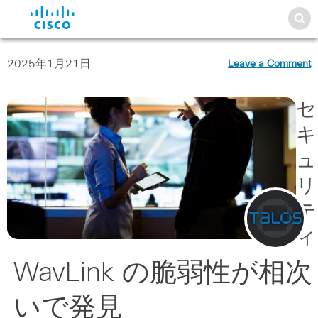
2025年1月21日
Leave a Comment
セ
キ
ュ
リ
テ
ィ
WavLink の脆弱性が相次
いで発見