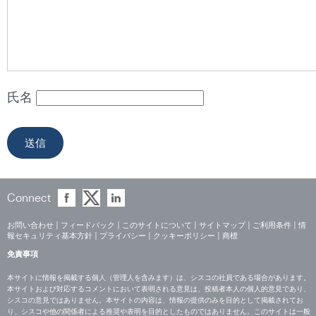
氏名
Connect
お問い合わせ
|
フィードバック
|
このサイトについて
|
サイトマップ
|
ご利用条件
|
情
報セキュリティ基本方針
|
プライバシー
|
クッキーポリシー
|
商標
免責事項
本サイトに情報を掲載する個人（管理人を含みます）は、シスコの社員である場合があります。
本サイトおよび対応するコメントにおいて表明される意見は、投稿者本人の個人的意見であり、
シスコの意見ではありません。本サイトの内容は、情報の提供のみを目的として掲載されてお
り、シスコや他の関係者による推奨や表明を目的としたものではありません。このサイトは一般