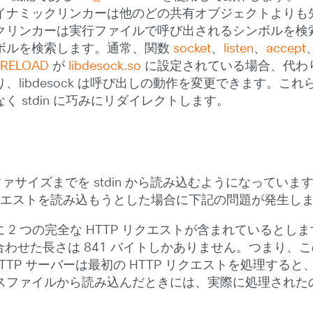
イナミックリンカーは他のどの共有オブジェクトよりも
クリンカーは実行ファイルで呼び出されるシンボルを検
ボルを検索します。通常、関数
socket
、
listen
、
accept
PRELOAD
が
libdesock.so
に設定されている場合、代わりに 
ibdesock は呼び出しの動作を変更できます。これらの
はなく stdin に巧みにリダイレクトします。
バッファサイズまでを stdin から読み込むようになって
のリクエストを読み込もうとした場合に下記の問題が発生し
2 つの完全な HTTP リクエストが含まれているとしま
トを合わせた長さは 841 バイトしかありません。つまり
TTP サーバーは最初の HTTP リクエストを処理す
ファイルから読み込んだときには、実際に処理されたのは