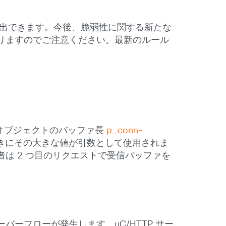
:1）で検出できます。今後、脆弱性に関する新たな
りますのでご注意ください。最新のルール
続オブジェクトのバッファ長
p_conn-
きにその大きな値が引数として使用されま
者は 2 つ目のリクエストで受信バッファを
バーフローが発生します。µC/HTTP サー