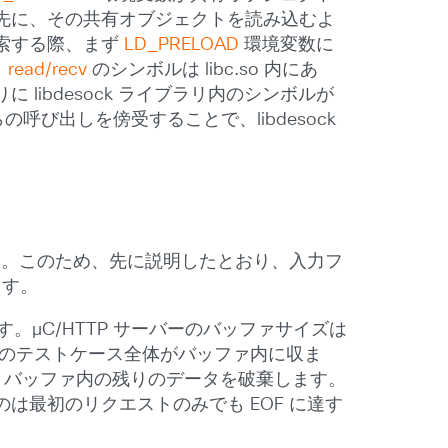
先に、その共有オブジェクトを読み込むよ
索する際、まず
LD_PRELOAD
環境変数に
、
read/recv
のシンボルは libc.so 内にあ
libdesock ライブラリ内のシンボルが
呼び出しを傍受することで、libdesock
います。このため、先に説明したとおり、入力フ
ます。
す。µC/HTTP サーバーのバッファサイズは
、このテストケース全体がバッファ内に収ま
ると、バッファ内の残りのデータを破棄します。
最初のリクエストのみでも EOF に達す