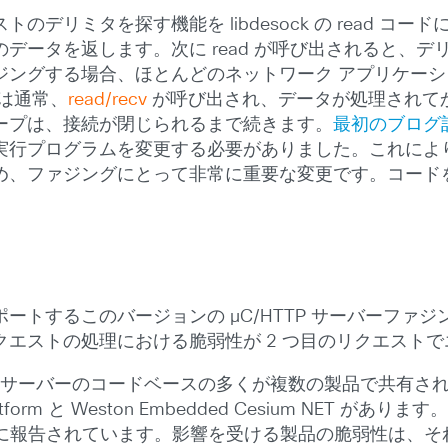
デリミタを探す機能を libdesock の read 
データを返します。次に read が呼び出されると、
ジングする場合、ほとんどのネットワーク アプリケー
は通常、
read/recv
が呼び出され、データが処理されて
ープは、接続が閉じられるまで続きます。
最初のブログ
実行プログラムを変更する必要がありました。これによ
め、ファジングにとって非常に重要な変更です。コード
トするこのバージョンの µC/HTTP サーバーファジ
エストの処理における脆弱性が 2 つ目のリクエスト
TP サーバーのコードベースの多くが複数の製品で共有
 Platform と Weston Embedded Cesium N
に報告されています。影響を受ける製品の脆弱性は、そ