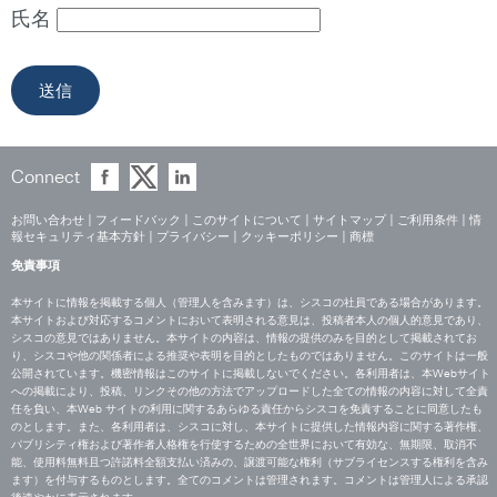
氏名
Connect
お問い合わせ
|
フィードバック
|
このサイトについて
|
サイトマップ
|
ご利用条件
|
情
報セキュリティ基本方針
|
プライバシー
|
クッキーポリシー
|
商標
免責事項
本サイトに情報を掲載する個人（管理人を含みます）は、シスコの社員である場合があります。
本サイトおよび対応するコメントにおいて表明される意見は、投稿者本人の個人的意見であり、
シスコの意見ではありません。本サイトの内容は、情報の提供のみを目的として掲載されてお
り、シスコや他の関係者による推奨や表明を目的としたものではありません。このサイトは一般
公開されています。機密情報はこのサイトに掲載しないでください。各利用者は、本Webサイト
への掲載により、投稿、リンクその他の方法でアップロードした全ての情報の内容に対して全責
任を負い、本Web サイトの利用に関するあらゆる責任からシスコを免責することに同意したも
のとします。また、各利用者は、シスコに対し、本サイトに提供した情報内容に関する著作権、
パブリシティ権および著作者人格権を行使するための全世界において有効な、無期限、取消不
能、使用料無料且つ許諾料全額支払い済みの、譲渡可能な権利（サブライセンスする権利を含み
ます）を付与するものとします。全てのコメントは管理されます。コメントは管理人による承認