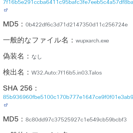
7f16b5e291ccba6411c95bafc3fe7eeb5c4a57df8b
MD5
：
0b422df6c3d71d2147350d11c256724e
一般的なファイル名：
wupxarch.exe
偽装名：
なし
検出名：
W32.Auto:7f16b5.in03.Talos
SHA 256
：
85b936960fbe5100c170b777e1647ce9f0f01e3ab
MD5
：
8c80dd97c37525927c1e549cb59bcbf3