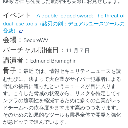
Kelly が自ら発見した脆弱性も実際にお見せします。
イベント
：
A double-edged sword: The threat of
dual-use tools（諸刃の剣：デュアルユースツールの
脅威）
会場：
SecureWV
バーチャル開催日：
11 月 7 日
講演者：
Edmund Brumaghin
骨子：
最近では、情報セキュリティニュースを読
むたびに、決まって大企業がサイバー犯罪者による
脅迫の被害に遭ったというニュースが目に入りま
す。こうした脅威の状況から、リスクを特定してイ
ンフラの脆弱性を軽減するために多くの企業がレッ
ドチームへの依存度をますます高めつつあります。
そのための効果的なツールも業界全体で開発と強化
が急ピッチで進んでいます。