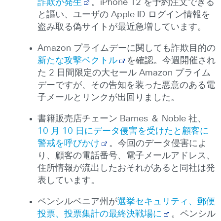
詐欺が発生
。iPhone 12 を予約注文できる
と謳い、ユーザの Apple ID ログイン情報を
盗み取る偽サイトが最近急増しています。
Amazon プライムデーに関しても詐欺目的の
新たな攻撃ベクトル
を確認。今週開催され
た 2 日間限定の大セール Amazon プライム
デーですが、その告知を装った悪意のある電
子メールとリンクが出回りました。
書籍販売店チェーン Barnes ＆ Noble 社、
10 月 10 日にデータ侵害を受けたと顧客に
警戒を呼びかけ
。今回のデータ侵害によ
り、顧客の電話番号、電子メールアドレス、
住所情報が流出したおそれがあると同社は発
表しています。
ペンシルベニア州が
選挙セキュリティ、郵便
投票、投票集計の最終決戦場に
。ペンシル