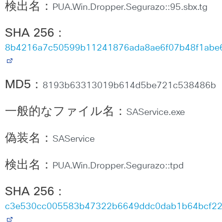
検出名：
PUA.Win.Dropper.Segurazo::95.sbx.tg
SHA 256
：
8b4216a7c50599b11241876ada8ae6f07b48f1abe
MD5
：
8193b63313019b614d5be721c538486b
一般的なファイル名：
SAService.exe
偽装名：
SAService
検出名：
PUA.Win.Dropper.Segurazo::tpd
SHA 256
：
c3e530cc005583b47322b6649ddc0dab1b64bcf22