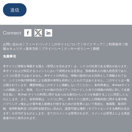
Connect
お問い合わせ
|
フィードバック
|
このサイトについて
|
サイトマップ
|
ご利用条件
|
情
報セキュリティ基本方針
|
プライバシー
|
クッキーポリシー
|
商標
免責事項
本サイトに情報を掲載する個人（管理人を含みます）は、シスコの社員である場合があります。
本サイトおよび対応するコメントにおいて表明される意見は、投稿者本人の個人的意見であり、
シスコの意見ではありません。本サイトの内容は、情報の提供のみを目的として掲載されてお
り、シスコや他の関係者による推奨や表明を目的としたものではありません。このサイトは一般
公開されています。機密情報はこのサイトに掲載しないでください。各利用者は、本Webサイト
への掲載により、投稿、リンクその他の方法でアップロードした全ての情報の内容に対して全責
任を負い、本Web サイトの利用に関するあらゆる責任からシスコを免責することに同意したも
のとします。また、各利用者は、シスコに対し、本サイトに提供した情報内容に関する著作権、
パブリシティ権および著作者人格権を行使するための全世界において有効な、無期限、取消不
能、使用料無料且つ許諾料全額支払い済みの、譲渡可能な権利（サブライセンスする権利を含み
ます）を付与するものとします。全てのコメントは管理されます。コメントは管理人による承認
後速やかに表示されます。