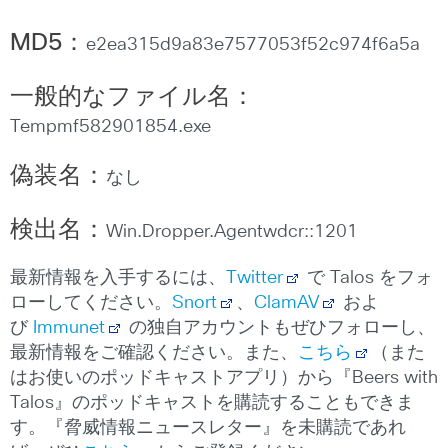
MD5
：
e2ea315d9a83e7577053f52c974f6a5a
一般的なファイル名：
Tempmf582901854.exe
偽装名：
なし
検出名：
Win.Dropper.Agentwdcr::1201
最新情報を入手するには、
Twitter
で Talos をフォ
ローしてください。
Snort
、
ClamAV
およ
び
Immunet
の独自アカウントもぜひフォローし、
最新情報をご確認ください。また、
こちら
（また
はお使いのポッドキャストアプリ）から『Beers with
Talos』のポッドキャストを購読することもできま
す。『脅威情報ニュースレター』を未購読であれ