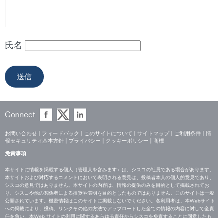
氏名
Connect
お問い合わせ
|
フィードバック
|
このサイトについて
|
サイトマップ
|
ご利用条件
|
情
報セキュリティ基本方針
|
プライバシー
|
クッキーポリシー
|
商標
免責事項
本サイトに情報を掲載する個人（管理人を含みます）は、シスコの社員である場合があります。
本サイトおよび対応するコメントにおいて表明される意見は、投稿者本人の個人的意見であり、
シスコの意見ではありません。本サイトの内容は、情報の提供のみを目的として掲載されてお
り、シスコや他の関係者による推奨や表明を目的としたものではありません。このサイトは一般
公開されています。機密情報はこのサイトに掲載しないでください。各利用者は、本Webサイト
への掲載により、投稿、リンクその他の方法でアップロードした全ての情報の内容に対して全責
任を負い、本Web サイトの利用に関するあらゆる責任からシスコを免責することに同意したも