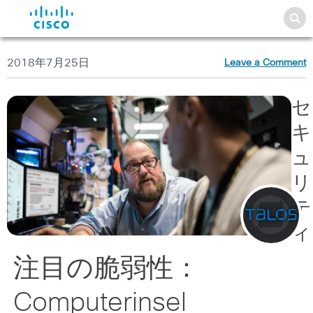
2018年7月25日
Leave a Comment
セ
キ
ュ
リ
テ
ィ
注目の脆弱性：
Computerinsel