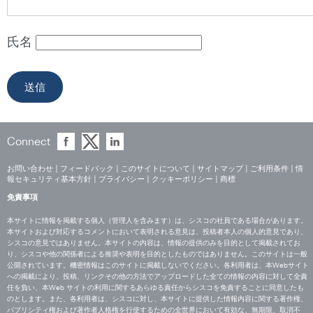
氏名
Connect
お問い合わせ
|
フィードバック
|
このサイトについて
|
サイトマップ
|
ご利用条件
|
情
報セキュリティ基本方針
|
プライバシー
|
クッキーポリシー
|
商標
免責事項
本サイトに情報を掲載する個人（管理人を含みます）は、シスコの社員である場合があります。
本サイトおよび対応するコメントにおいて表明される意見は、投稿者本人の個人的意見であり、
シスコの意見ではありません。本サイトの内容は、情報の提供のみを目的として掲載されてお
り、シスコや他の関係者による推奨や表明を目的としたものではありません。このサイトは一般
公開されています。機密情報はこのサイトに掲載しないでください。各利用者は、本Webサイト
への掲載により、投稿、リンクその他の方法でアップロードした全ての情報の内容に対して全責
任を負い、本Web サイトの利用に関するあらゆる責任からシスコを免責することに同意したも
のとします。また、各利用者は、シスコに対し、本サイトに提供した情報内容に関する著作権、
パブリシティ権および著作者人格権を行使するための全世界において有効な、無期限、取消不