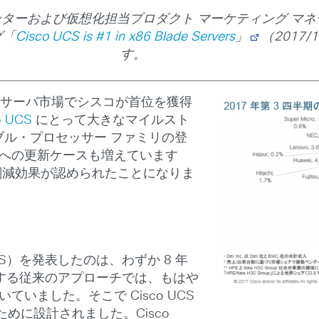
ターおよび仮想化担当プロダクト マーケティング マ
グ「
Cisco UCS is #1 in x86 Blade Servers
」
（2017/
す。
ド サーバ市場でシスコが首位を獲得
o UCS
にとって大きなマイルスト
ラブル・プロセッサー ファミリの登
リオへの更新ケースも増えています
 削減効果が認められたことになりま
m （UCS）を発表したのは、わずか 8 年
する従来のアプローチでは、もはや
ていました。そこで Cisco UCS
めに設計されました。Cisco