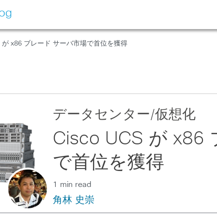
log
UCS が x86 ブレード サーバ市場で首位を獲得
データセンター/仮想化
Cisco UCS が 
で首位を獲得
1 min read
角林 史崇