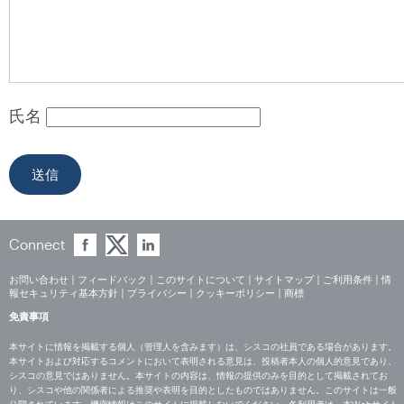
氏名
Connect
お問い合わせ
|
フィードバック
|
このサイトについて
|
サイトマップ
|
ご利用条件
|
情
報セキュリティ基本方針
|
プライバシー
|
クッキーポリシー
|
商標
免責事項
本サイトに情報を掲載する個人（管理人を含みます）は、シスコの社員である場合があります。
本サイトおよび対応するコメントにおいて表明される意見は、投稿者本人の個人的意見であり、
シスコの意見ではありません。本サイトの内容は、情報の提供のみを目的として掲載されてお
り、シスコや他の関係者による推奨や表明を目的としたものではありません。このサイトは一般