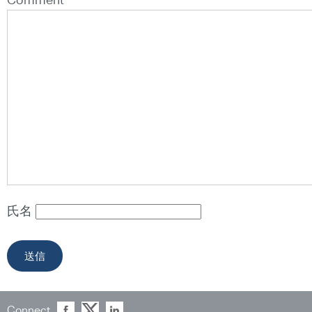
Comment *
氏名
Connect