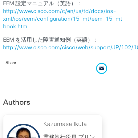
EEM 設定マニュアル（英語）：
http://www.cisco.com/c/en/us/td/docs/ios-
xml/ios/eem/configuration/15-mt/eem-15-mt-
book.html
EEM を活用した障害通知例（英語）：
http://www.cisco.com/cisco/web/support/JP/102
Share
Authors
Kazumasa Ikuta
業務執行役員 プリン