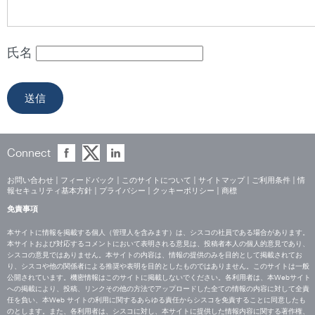
氏名
Connect
お問い合わせ
|
フィードバック
|
このサイトについて
|
サイトマップ
|
ご利用条件
|
情
報セキュリティ基本方針
|
プライバシー
|
クッキーポリシー
|
商標
免責事項
本サイトに情報を掲載する個人（管理人を含みます）は、シスコの社員である場合があります。
本サイトおよび対応するコメントにおいて表明される意見は、投稿者本人の個人的意見であり、
シスコの意見ではありません。本サイトの内容は、情報の提供のみを目的として掲載されてお
り、シスコや他の関係者による推奨や表明を目的としたものではありません。このサイトは一般
公開されています。機密情報はこのサイトに掲載しないでください。各利用者は、本Webサイト
への掲載により、投稿、リンクその他の方法でアップロードした全ての情報の内容に対して全責
任を負い、本Web サイトの利用に関するあらゆる責任からシスコを免責することに同意したも
のとします。また、各利用者は、シスコに対し、本サイトに提供した情報内容に関する著作権、