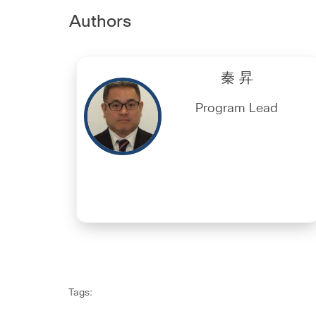
Authors
秦 昇
Program Lead
Tags: