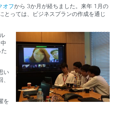
ックオフ
から 3か月が経ちました。来年 1月の
生にとっては、ビジネスプランの作成を通じ
ル
た中
った
思い
回、
躍を