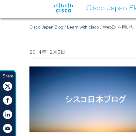
Cisco Japan B
Cisco Japan Blog
/
Learn with cisco
/ WebEx を用いた
2014年12月5日
Share