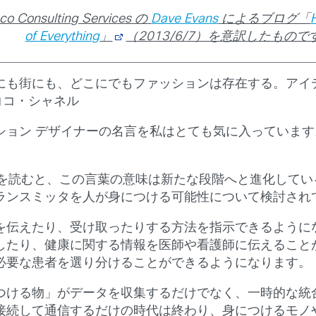
Consulting Services の
Dave Evans
によるブログ「
of Everything
」
（2013/6/7）を意訳したもので
にも街にも、どこにでもファッションは存在する。アイ
ココ・シャネル
ション デザイナーの名言を私はとても気に入っていま
を読むと、この言葉の意味は新たな段階へと進化してい
ランスミッタを人が身につける可能性について検討され
を伝えたり、受け取ったりする方法を指示できるように
したり、健康に関する情報を医師や看護師に伝えること
必要な患者を選り分けることができるようになります。
つける物」がデータを収集するだけでなく、一時的な統
接続して通信するだけの時代は終わり、身につけるモノ