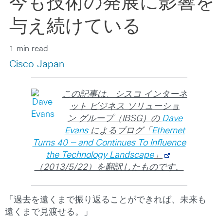
今も技術の発展に影響を
与え続けている
1 min read
Cisco Japan
この記事は、シスコ インターネ
ット ビジネス ソリューショ
ン グループ（IBSG）の
Dave
Evans
によるブログ「
Ethernet
Turns 40 — and Continues To Influence
the Technology Landscape
」
（2013/5/22）を翻訳したものです。
「過去を遠くまで振り返ることができれば、未来も
遠くまで見渡せる。」