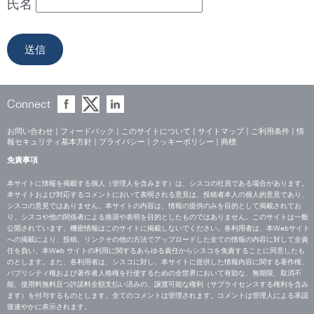
氏名
Connect
お問い合わせ
|
フィードバック
|
このサイトについて
|
サイトマップ
|
ご利用条件
|
情
報セキュリティ基本方針
|
プライバシー
|
クッキーポリシー
|
商標
免責事項
本サイトに情報を掲載する個人（管理人を含みます）は、シスコの社員である場合があります。
本サイトおよび対応するコメントにおいて表明される意見は、投稿者本人の個人的意見であり、
シスコの意見ではありません。本サイトの内容は、情報の提供のみを目的として掲載されてお
り、シスコや他の関係者による推奨や表明を目的としたものではありません。このサイトは一般
公開されています。機密情報はこのサイトに掲載しないでください。各利用者は、本Webサイト
への掲載により、投稿、リンクその他の方法でアップロードした全ての情報の内容に対して全責
任を負い、本Web サイトの利用に関するあらゆる責任からシスコを免責することに同意したも
のとします。また、各利用者は、シスコに対し、本サイトに提供した情報内容に関する著作権、
パブリシティ権および著作者人格権を行使するための全世界において有効な、無期限、取消不
能、使用料無料且つ許諾料全額支払い済みの、譲渡可能な権利（サブライセンスする権利を含み
ます）を付与するものとします。全てのコメントは管理されます。コメントは管理人による承認
後速やかに表示されます。