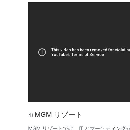
MGM リゾート
4)
MGM リゾートでは、IT とマーケティン