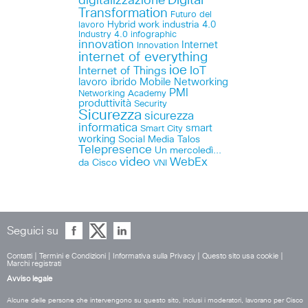
Digital
digitalizzazione
Transformation
Futuro del
lavoro
Hybrid work
industria 4.0
Industry 4.0
infographic
innovation
Internet
Innovation
internet of everything
ioe
IoT
Internet of Things
lavoro ibrido
Mobile
Networking
PMI
Networking Academy
produttività
Security
Sicurezza
sicurezza
informatica
smart
Smart City
working
Social Media
Talos
Telepresence
Un mercoledì...
video
WebEx
da Cisco
VNI
Seguici su
Contatti
|
Termini e Condizioni
|
Informativa sulla Privacy
|
Questo sito usa cookie
|
Marchi registrati
Avviso legale
Alcune delle persone che intervengono su questo sito, inclusi i moderatori, lavorano per Cisco