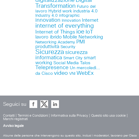
Digital
digitalizzazione
Transformation
Futuro del
lavoro
Hybrid work
industria 4.0
Industry 4.0
infographic
innovation
Internet
Innovation
internet of everything
ioe
IoT
Internet of Things
lavoro ibrido
Mobile
Networking
PMI
Networking Academy
produttività
Security
Sicurezza
sicurezza
informatica
smart
Smart City
working
Social Media
Talos
Telepresence
Un mercoledì...
video
WebEx
da Cisco
VNI
Seguici su
Contatti
|
Termini e Condizioni
|
Informativa sulla Privacy
|
Questo sito usa cookie
|
Marchi registrati
Avviso legale
Alcune delle persone che intervengono su questo sito, inclusi i moderatori, lavorano per Cisco