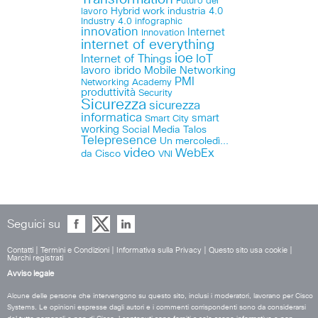
Futuro del
lavoro
Hybrid work
industria 4.0
Industry 4.0
infographic
innovation
Internet
Innovation
internet of everything
ioe
IoT
Internet of Things
lavoro ibrido
Mobile
Networking
PMI
Networking Academy
produttività
Security
Sicurezza
sicurezza
informatica
smart
Smart City
working
Social Media
Talos
Telepresence
Un mercoledì...
video
WebEx
da Cisco
VNI
Seguici su
Contatti
|
Termini e Condizioni
|
Informativa sulla Privacy
|
Questo sito usa cookie
|
Marchi registrati
Avviso legale
Alcune delle persone che intervengono su questo sito, inclusi i moderatori, lavorano per Cisco
Systems. Le opinioni espresse dagli autori e i commenti corrispondenti sono da considerarsi