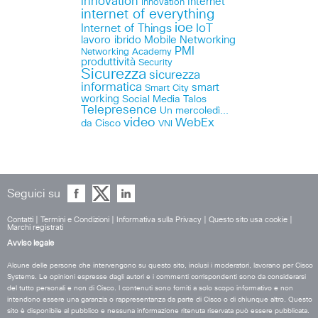
innovation
Internet
Innovation
internet of everything
ioe
IoT
Internet of Things
lavoro ibrido
Mobile
Networking
PMI
Networking Academy
produttività
Security
Sicurezza
sicurezza
informatica
smart
Smart City
working
Social Media
Talos
Telepresence
Un mercoledì...
video
WebEx
da Cisco
VNI
Seguici su
Contatti
|
Termini e Condizioni
|
Informativa sulla Privacy
|
Questo sito usa cookie
|
Marchi registrati
Avviso legale
Alcune delle persone che intervengono su questo sito, inclusi i moderatori, lavorano per Cisco
Systems. Le opinioni espresse dagli autori e i commenti corrispondenti sono da considerarsi
del tutto personali e non di Cisco. I contenuti sono forniti a solo scopo informativo e non
intendono essere una garanzia o rappresentanza da parte di Cisco o di chiunque altro. Questo
sito è disponibile al pubblico e nessuna informazione ritenuta riservata può essere pubblicata.