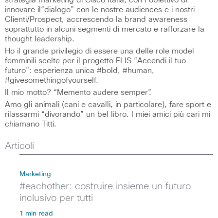
strategia marketing di Cisco Italia, con l’obiettivo di
innovare il“dialogo” con le nostre audiences e i nostri
Clienti/Prospect, accrescendo la brand awareness
soprattutto in alcuni segmenti di mercato e rafforzare la
thought leadership.
Ho il grande privilegio di essere una delle role model
femminili scelte per il progetto ELIS “Accendi il tuo
futuro”: esperienza unica #bold, #human,
#givesomethingofyourself.
Il mio motto? “Memento audere semper”.
Amo gli animali (cani e cavalli, in particolare), fare sport e
rilassarmi “divorando” un bel libro. I miei amici più cari mi
chiamano Titti.
Articoli
Marketing
#eachother: costruire insieme un futuro
inclusivo per tutti
1 min read