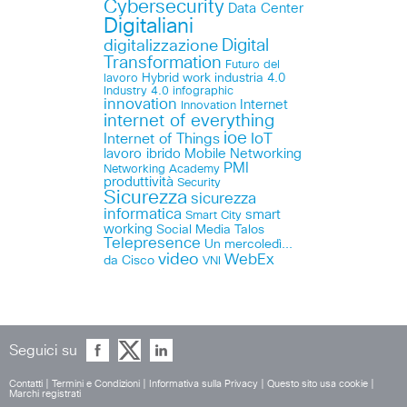
Cybersecurity
Data Center
Digitaliani
Digital
digitalizzazione
Transformation
Futuro del
lavoro
Hybrid work
industria 4.0
Industry 4.0
infographic
innovation
Internet
Innovation
internet of everything
ioe
IoT
Internet of Things
lavoro ibrido
Mobile
Networking
PMI
Networking Academy
produttività
Security
Sicurezza
sicurezza
informatica
smart
Smart City
working
Social Media
Talos
Telepresence
Un mercoledì...
video
WebEx
da Cisco
VNI
Seguici su
Contatti
|
Termini e Condizioni
|
Informativa sulla Privacy
|
Questo sito usa cookie
|
Marchi registrati